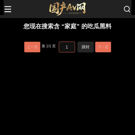
您现在搜索含 “家庭” 的吃瓜黑料
第
1
/
1
页
跳转
上一页
下一页